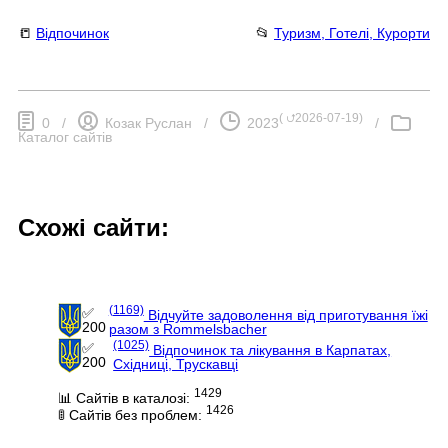
📒
Відпочинок
📂
Туризм, Готелі, Курорти
(
⮍2026-07-19
)
0
/
Козак Руслан
/
2023
/
Каталог сайтів
Схожі сайти:
(1169)
✅
Відчуйте задоволення від приготування їжі
200
разом з Rommelsbacher
(1025)
✅
Відпочинок та лікування в Карпатах,
200
Східниці, Трускавці
1429
📊 Сайтів в каталозі:
1426
🚦 Сайтів без проблем: