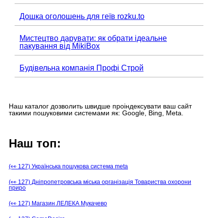
Дошка оголошень для геїв rozku.to
Мистецтво дарувати: як обрати ідеальне
пакування від MikiBox
Будівельна компанія Профі Строй
Наш каталог дозволить швидше проіндексувати ваш сайт
такими пошуковими системами як: Google, Bing, Meta.
Наш топ:
(👀 127) Українська пошукова система meta
(👀 127) Дніпропетровська міська організація Товариства охорони
приро
(👀 127) Магазин ЛЕЛЕКА Мукачево