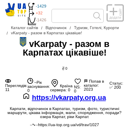
-1429
сайт
+32
додати
-1426
Каталог сайтів
Відпочинок
Туризм, Готелі, Курорти
vKarpaty - разом в Карпатах цікавіше!
vKarpaty - разом в
Карпатах цікавіше!
✌ 0
🏁
Попав в
~Рік
Статус:
каталог:
Переглядів:
Країна
заснування:
NS:
✅ 200
2023
11
сервера: 0
0
0
https://vkarpaty.org.ua
Карпати, відпочинок в Карпатах, туризм, фото, туристичні
маршрути, цікава інформація, мапи, спорядження, поради?
озера Карпат, ріки Карпат.
https://ua-top.org.ua/vd/trav/1027
--🐾--