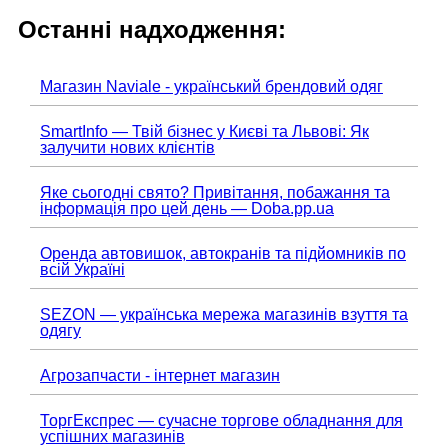
Останні надходження:
Магазин Naviale - український брендовий одяг
SmartInfo — Твій бізнес у Києві та Львові: Як
залучити нових клієнтів
Яке сьогодні свято? Привітання, побажання та
інформація про цей день — Doba.pp.ua
Оренда автовишок, автокранів та підйомників по
всій Україні
SEZON — українська мережа магазинів взуття та
одягу
Агрозапчасти - інтернет магазин
ТоргЕкспрес — сучасне торгове обладнання для
успішних магазинів