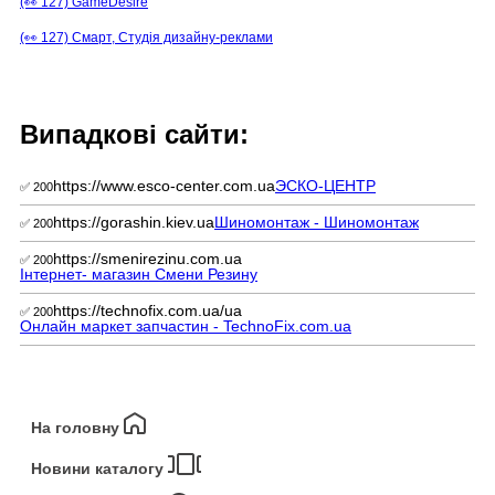
(👀 127) GameDesire
(👀 127) Смарт, Студія дизайну-реклами
Випадкові сайти:
https://www.esco-center.com.ua
ЭСКО-ЦЕНТР
✅ 200
https://gorashin.kiev.ua
Шиномонтаж - Шиномонтаж
✅ 200
https://smenirezinu.com.ua
✅ 200
Інтернет- магазин Смени Резину
https://technofix.com.ua/ua
✅ 200
Онлайн маркет запчастин - TechnoFix.com.ua
На головну
Новини каталогу