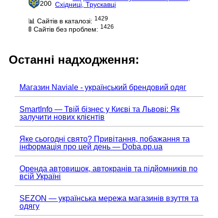
200
Східниці, Трускавці
1429
📊 Сайтів в каталозі:
1426
🚦 Сайтів без проблем:
Останні надходження:
Магазин Naviale - український брендовий одяг
SmartInfo — Твій бізнес у Києві та Львові: Як
залучити нових клієнтів
Яке сьогодні свято? Привітання, побажання та
інформація про цей день — Doba.pp.ua
Оренда автовишок, автокранів та підйомників по
всій Україні
SEZON — українська мережа магазинів взуття та
одягу