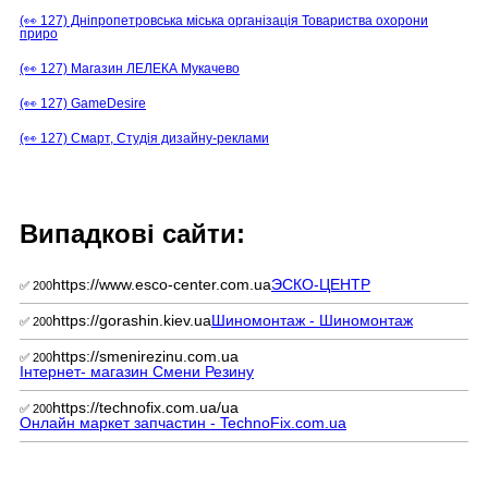
(👀 127) Дніпропетровська міська організація Товариства охорони
приро
(👀 127) Магазин ЛЕЛЕКА Мукачево
(👀 127) GameDesire
(👀 127) Смарт, Студія дизайну-реклами
Випадкові сайти:
https://www.esco-center.com.ua
ЭСКО-ЦЕНТР
✅ 200
https://gorashin.kiev.ua
Шиномонтаж - Шиномонтаж
✅ 200
https://smenirezinu.com.ua
✅ 200
Інтернет- магазин Смени Резину
https://technofix.com.ua/ua
✅ 200
Онлайн маркет запчастин - TechnoFix.com.ua