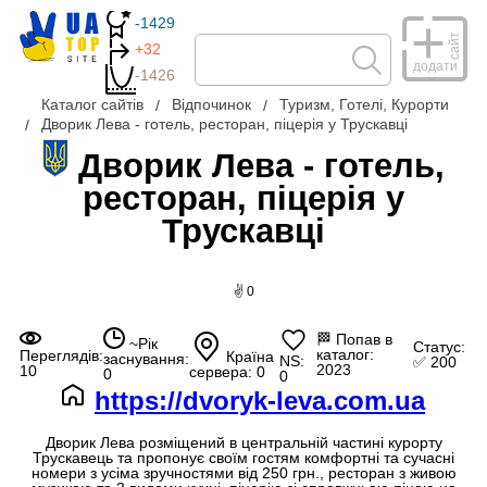
-1429
сайт
+32
додати
-1426
Каталог сайтів
Відпочинок
Туризм, Готелі, Курорти
Дворик Лева - готель, ресторан, піцерія у Трускавці
Дворик Лева - готель,
ресторан, піцерія у
Трускавці
✌ 0
🏁
Попав в
~Рік
Статус:
каталог:
Переглядів:
Країна
заснування:
NS:
✅ 200
2023
10
сервера: 0
0
0
https://dvoryk-leva.com.ua
Дворик Лева розміщений в центральній частині курорту
Трускавець та пропонує своїм гостям комфортні та сучасні
номери з усіма зручностями від 250 грн., ресторан з живою