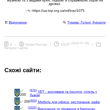
музикою та 3 видами кухні, піцерію зі справжньою піцою на
дровах.
https://ua-top.org.ua/vd/trav/1075
--🐾--
📒
Відпочинок
📂
Туризм, Готелі, Курорти
(
⮍2026-07-19
)
0
/
Козак Руслан
/
2023
/
Каталог сайтів
Схожі сайти:
(876)
✅
VET - зоотовари та послуги, готель у
200
Львові
(605)
✅ 200
Мебель для офиса, ресторанов, кафе
(1025)
✅
Відпочинок та лікування в Карпатах,