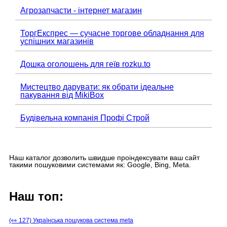
Агрозапчасти - інтернет магазин
ТоргЕкспрес — сучасне торгове обладнання для
успішних магазинів
Дошка оголошень для геїв rozku.to
Мистецтво дарувати: як обрати ідеальне
пакування від MikiBox
Будівельна компанія Профі Строй
Наш каталог дозволить швидше проіндексувати ваш сайт
такими пошуковими системами як: Google, Bing, Meta.
Наш топ:
(👀 127) Українська пошукова система meta