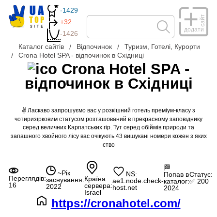
-1429
сайт
+32
додати
-1426
Каталог сайтів
Відпочинок
Туризм, Готелі, Курорти
Crona Hotel SPA - відпочинок в Східниці
Crona Hotel SPA -
відпочинок в Східниці
✌ Ласкаво запрошуємо вас у розкішний готель преміум-класу з
чотиризірковим статусом розташований в прекрасному заповіднику
серед величних Карпатських гір. Тут серед обіймів природи та
запашного хвойного лісу вас очікують 43 вишукані номери кожен з яких
ство
🏁
~Рік
NS:
Попав в
Статус:
Переглядів:
Країна
заснування:
ae1.node.check-
каталог:
✅ 200
16
сервера:
2022
host.net
2024
Israel
https://cronahotel.com/