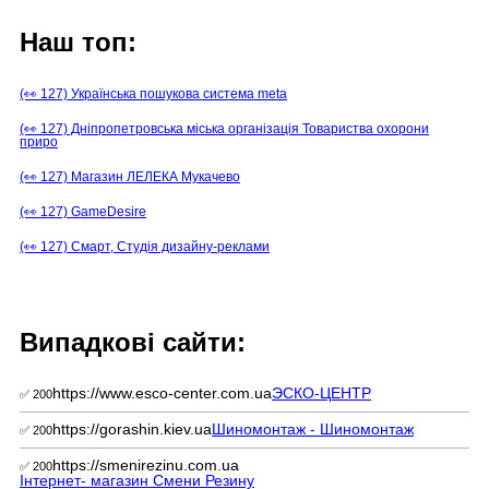
Наш топ:
(👀 127) Українська пошукова система meta
(👀 127) Дніпропетровська міська організація Товариства охорони
приро
(👀 127) Магазин ЛЕЛЕКА Мукачево
(👀 127) GameDesire
(👀 127) Смарт, Студія дизайну-реклами
Випадкові сайти:
https://www.esco-center.com.ua
ЭСКО-ЦЕНТР
✅ 200
https://gorashin.kiev.ua
Шиномонтаж - Шиномонтаж
✅ 200
https://smenirezinu.com.ua
✅ 200
Інтернет- магазин Смени Резину