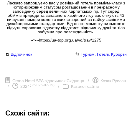
Ласкаво запрошуємо вас у розкішний готель преміум-класу з
чотиризірковим статусом розташований в прекрасному
заповіднику серед величних Карпатських гір. Тут серед
обіймів природи та запашного хвойного лісу вас очікують 43
вишукані номери кожен з яких створений за найсучаснішими
дизайнерськими стандартами. Від цього моменту ви зможете
відчути справжню відпустку віддатися відпочинку душі та тіла
забувши про повсякденність.
https://ua-top.org.ua/vd/trav/1275
--🐾--
📒
Відпочинок
📂
Туризм, Готелі, Курорти
Crona Hotel SPA відпочинок Східниця
/
Козак Руслан
(
⮍2026-07-19
)
/
2024
/
Каталог сайтів
Схожі сайти: