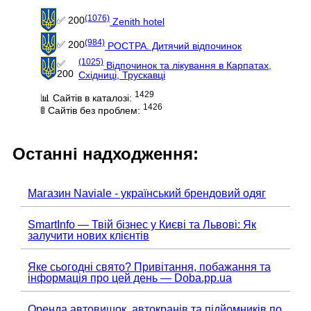
(1076)
✅ 200
Zenith hotel
(984)
✅ 200
РОСТРА. Дитячий відпочинок
(1025)
✅
Відпочинок та лікування в Карпатах,
200
Східниці, Трускавці
1429
📊 Сайтів в каталозі:
1426
🚦 Сайтів без проблем:
Останні надходження:
Магазин Naviale - український брендовий одяг
SmartInfo — Твій бізнес у Києві та Львові: Як
залучити нових клієнтів
Яке сьогодні свято? Привітання, побажання та
інформація про цей день — Doba.pp.ua
Оренда автовишок, автокранів та підйомників по