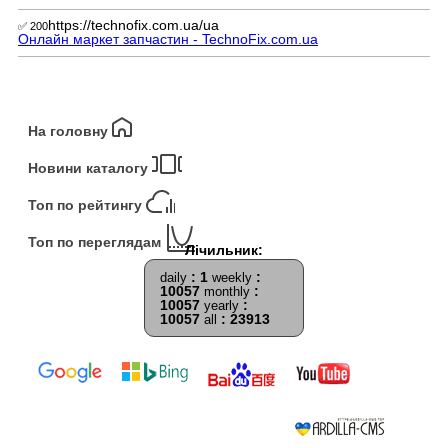
https://technofix.com.ua/ua
✅ 200
Онлайн маркет запчастин - TechnoFix.com.ua
На головну
Новини каталогу
Топ по рейтингу
Топ по переглядам
: 1
:
daily
weekly
10057
:
monthly
10057
:
yearly
10057
: 23913
all