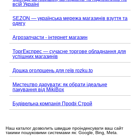
всій Україні
SEZON — українська мережа магазинів взуття та
одягу
Агрозапчасти - інтернет магазин
ТоргЕкспрес — сучасне торгове обладнання для
успішних магазинів
Дошка оголошень для геїв rozku.to
Мистецтво дарувати: як обрати ідеальне
пакування від MikiBox
Будівельна компанія Профі Строй
Наш каталог дозволить швидше проіндексувати ваш сайт
такими пошуковими системами як: Google, Bing, Meta.