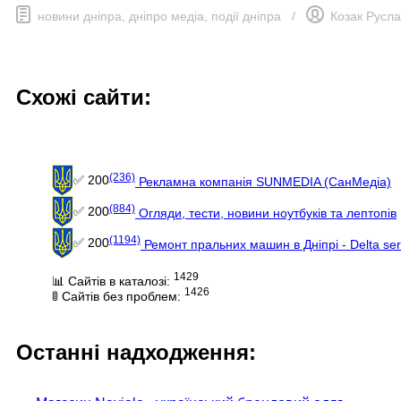
новини дніпра, дніпро медіа, події дніпра
/
Козак Русл
Схожі сайти:
(236)
✅ 200
Рекламна компанія SUNMEDIA (СанМедіа)
(884)
✅ 200
Огляди, тести, новини ноутбуків та лептопів
(1194)
✅ 200
Ремонт пральних машин в Дніпрі - Delta ser
1429
📊 Сайтів в каталозі:
1426
🚦 Сайтів без проблем:
Останні надходження: