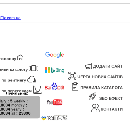
Fix.com.ua
 головну
ДОДАТИ САЙТ
вини каталогу
ЧЕРГА НОВИХ САЙТІВ
 по рейтингу
ПРАВИЛА КАТАЛОГА
 по переглядам
SEO ЕФЕКТ
: 5
:
daily
weekly
10034
:
monthly
10034
:
КОНТАКТИ
yearly
10034
: 23890
all