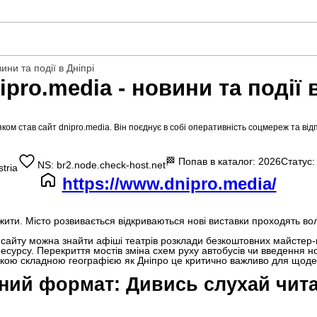
ини та події в Дніпрі
ipro.media - новини та події 
ом став сайт dnipro.media. Він поєднує в собі оперативність соцмереж та від
🏁
Попав в каталог: 2026
Статус
NS: br2.node.check-host.net
tria
https://www.dnipro.media/
ити. Місто розвивається відкриваються нові виставки проходять волон
сайту можна знайти афіші театрів розклади безкоштовних майстер-кл
сурсу. Перекриття мостів зміна схем руху автобусів чи введення н
 такою складною географією як Дніпро це критично важливо для щоде
ний формат: Дивись слухай чита