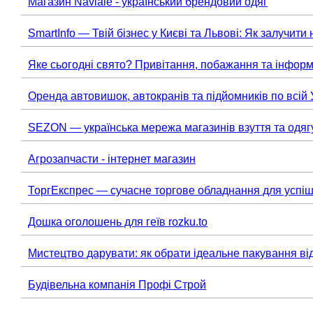
Магазин Naviale - український брендовий одяг
SmartInfo — Твій бізнес у Києві та Львові: Як залучити 
Яке сьогодні свято? Привітання, побажання та інформ
Оренда автовишок, автокранів та підйомників по всій 
SEZON — українська мережа магазинів взуття та одяг
Агрозапчасти - інтернет магазин
ТоргЕкспрес — сучасне торгове обладнання для успіш
Дошка оголошень для геїв rozku.to
Мистецтво дарувати: як обрати ідеальне пакування ві
Будівельна компанія Профі Строй