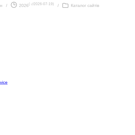
(
⮍2026-07-19
)
ан
/
2026
/
Каталог сайтів
vice