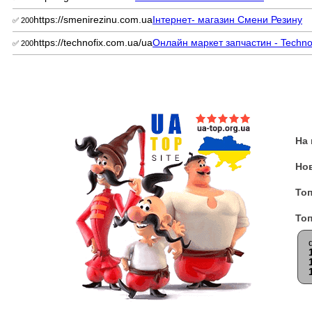
https://smenirezinu.com.ua
Інтернет- магазин Смени Резину
✅ 200
https://technofix.com.ua/ua
Онлайн маркет запчастин - Techno
✅ 200
На
Но
Топ
Топ