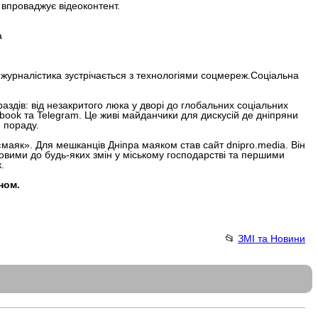
 впроваджує відеоконтент.
а
журналістика зустрічається з технологіями соцмереж.Соціальна
дів: від незакритого люка у дворі до глобальних соціальних
book та Telegram. Це живі майданчики для дискусій де дніпряни
 пораду.
маяк». Для мешканців Дніпра маяком став сайт dnipro.media. Він
товими до будь-яких змін у міському господарстві та першими
.
ном.
📂
ЗМІ та Новини