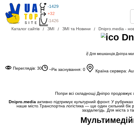
-1429
+32
-1426
Каталог сайтів
ЗМІ
ЗМІ та Новини
Dnipro.media - нов
Dn
✌ Для мешканців Дніпра маяк
Переглядів: 30
~Рік заснування: 0
Країна сервера: Aus
Попри всі складнощі Дніпро продовжує ж
Dnipro.media
активно підтримує культурний фронт. У рубриках 
наше місто.Транспортна логістика — ще один сильний бік ре
заздалегідь. Для міста з
Мультимедій