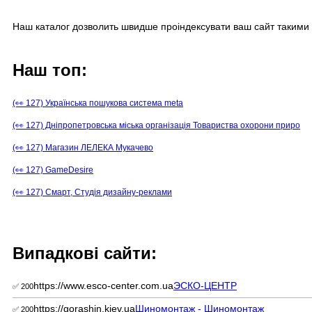
Наш каталог дозволить швидше проіндексувати ваш сайт такими 
Наш топ:
(👀 127) Українська пошукова система meta
(👀 127) Дніпропетровська міська організація Товариства охорони приро
(👀 127) Магазин ЛЕЛЕКА Мукачево
(👀 127) GameDesire
(👀 127) Смарт, Студія дизайну-реклами
Випадкові сайти:
https://www.esco-center.com.ua
ЭСКО-ЦЕНТР
✅ 200
https://gorashin.kiev.ua
Шиномонтаж - Шиномонтаж
✅ 200