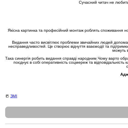
Сучасний читач не любить
Якісна картинка та професійний монтаж роблять споживання но
Видання часто висвітлює проблеми звичайних людей допомагаю
несправедливостей. Це створює відчуття взаємодії та підтримк
можуть 
Така синергія робить видання справді народним.Чому варто обра
поєднує в собі оперативність соцмереж та відповідальність 
Адж
📒
ЗМІ