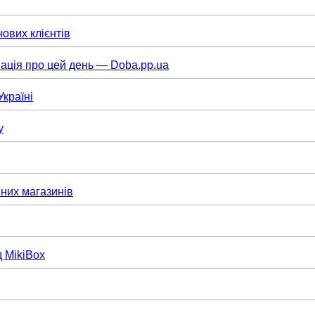
нових клієнтів
ація про цей день — Doba.pp.ua
Україні
у
них магазинів
д MikiBox