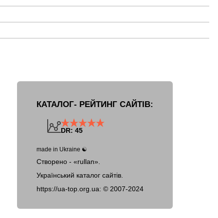
КАТАЛОГ- РЕЙТИНГ САЙТІВ:
DR: 45
made in Ukraine ☯
Створено - «rullan».
Український каталог сайтів.
https://ua-top.org.ua: ©
2007-2024