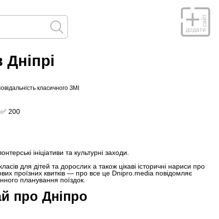
сайт
додати
в Дніпрі
повідальність класичного ЗМІ
:
✅ 200
терські ініціативи та культурні заходи.
асів для дітей та дорослих а також цікаві історичні нариси про
ових проїзних квитків — про все це Dnipro.media повідомляє
нного планування поїздок.
й про Дніпро